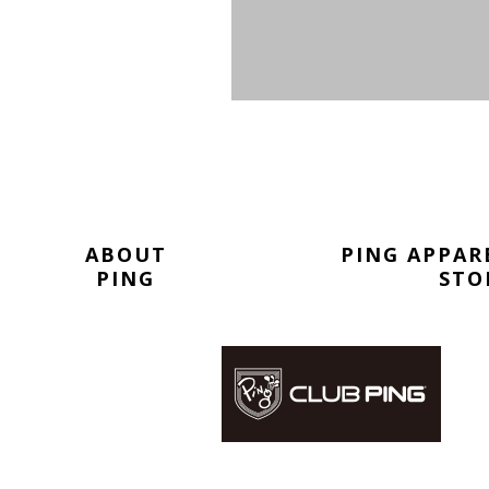
ABOUT
PING APPAR
PING
STO